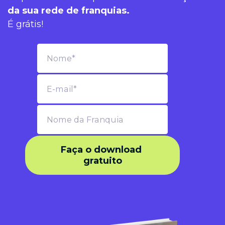
da sua rede de franquias.
É grátis!