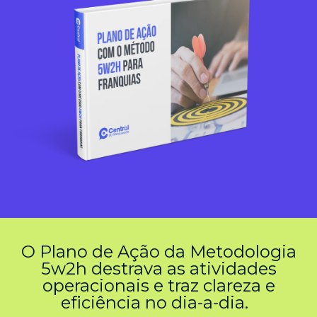
O Plano de Ação da Metodologia
5w2h destrava as atividades
operacionais e traz clareza e
eficiência no dia-a-dia.